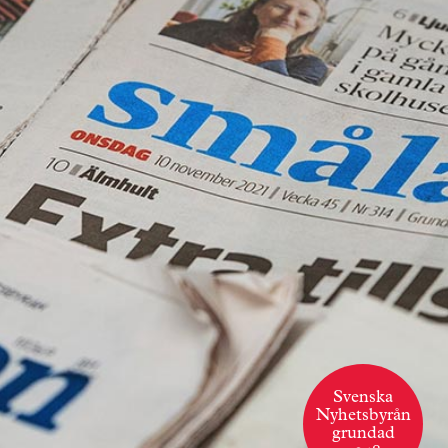
Svenska
Nyhetsbyrån
grundad