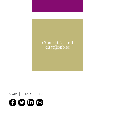
Citat skickas till
citat@snb.se
spara | dela med dig