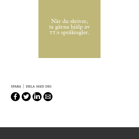
När du skriver,
ta gärna hjälp av
tt
:s språkregler.
spara | dela med dig