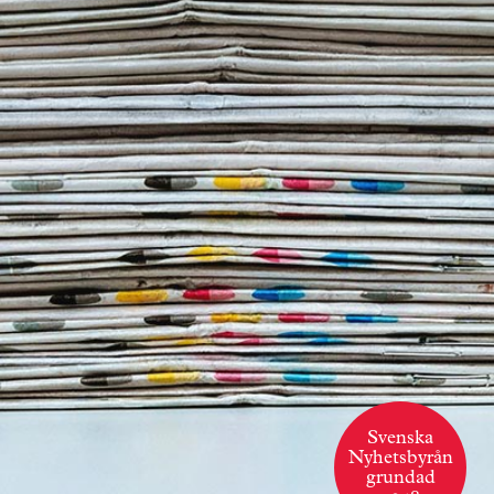
Svenska
Nyhetsbyrån
grundad