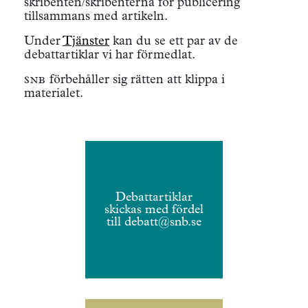
skribenten/skribenterna för publicering
tillsammans med artikeln.
Under
Tjänster
kan du se ett par av de
debattartiklar vi har förmedlat.
snb
förbehåller sig rätten att klippa i
materialet.
Debattartiklar
skickas med fördel
till
debatt@snb.se