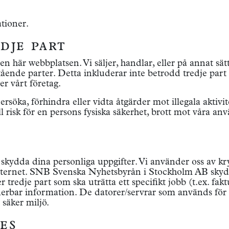
ationer.
dje part
här webbplatsen. Vi säljer, handlar, eller på annat sätt
stående parter. Detta inkluderar inte betrodd tredje part
er vårt företag.
rsöka, förhindra eller vidta åtgärder mot illegala aktivit
 risk för en persons fysiska säkerhet, brott mot våra an
t skydda dina personliga uppgifter. Vi använder oss av kry
 internet. SNB Svenska Nyhetsbyrån i Stockholm AB sky
 tredje part som ska uträtta ett specifikt jobb (t.ex. fakt
tifierbar information. De datorer/servrar som används för 
 säker miljö.
es