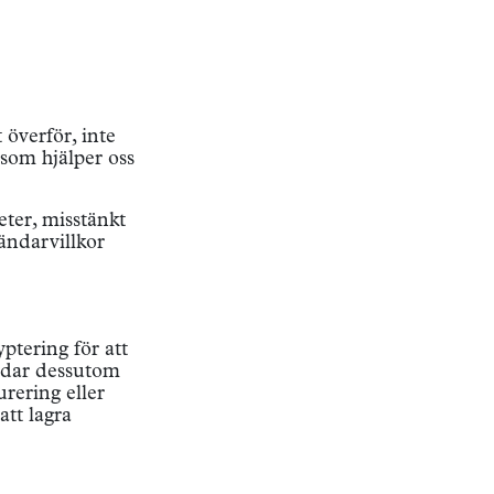
 överför, inte
 som hjälper oss
eter, misstänkt
vändarvillkor
ptering för att
ddar dessutom
urering eller
att lagra