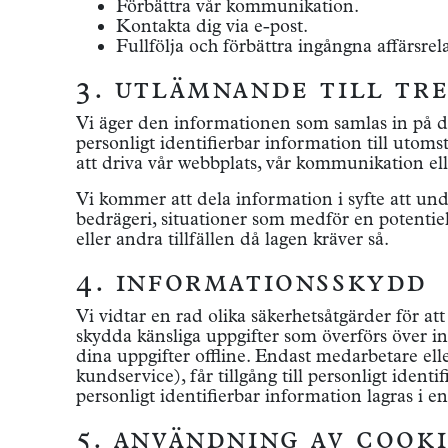
Förbättra vår kommunikation.
Kontakta dig via e-post.
Fullfölja och förbättra ingångna affärsrel
3. utlämnande till tre
Vi äger den informationen som samlas in på den 
personligt identifierbar information till utom
att driva vår webbplats, vår kommunikation ell
Vi kommer att dela information i syfte att unde
bedrägeri, situationer som medför en potentiell
eller andra tillfällen då lagen kräver så.
4. informationsskydd
Vi vidtar en rad olika säkerhetsåtgärder för at
skydda känsliga uppgifter som överförs över
dina uppgifter offline. Endast medarbetare eller
kundservice), får tillgång till personligt iden
personligt identifierbar information lagras i en
5. användning av cooki