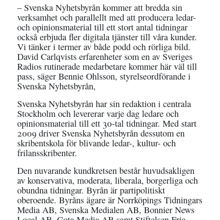
– Svenska Nyhetsbyrån kommer att bredda sin
verksamhet och parallellt med att producera ledar-
och opinionsmaterial till ett stort antal tidningar
också erbjuda fler digitala tjänster till våra kunder.
Vi tänker i termer av både podd och rörliga bild.
David Carlqvists erfarenheter som en av Sveriges
Radios rutinerade medarbetare kommer här väl till
pass, säger Bennie Ohlsson, styrelseordförande i
Svenska Nyhetsbyrån,
Svenska Nyhetsbyrån har sin redaktion i centrala
Stockholm och levererar varje dag ledare och
opinionsmaterial till ett 30-tal tidningar. Med start
2009 driver Svenska Nyhetsbyrån dessutom en
skribentskola för blivande ledar-, kultur- och
frilansskribenter.
Den nuvarande kundkretsen består huvudsakligen
av konservativa, moderata, liberala, borgerliga och
obundna tidningar. Byrån är partipolitiskt
oberoende. Byråns ägare är Norrköpings Tidningars
Media AB, Svenska Medialen AB, Bonnier News
Local AB, Gota Media AB samt Stiftelsen Fria