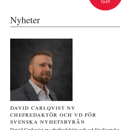
1948
Nyheter
david carlqvist ny
chefredaktör och vd för
svenska nyhetsbyrån
David Carlqvist ny chefredaktör och vd för Svenska