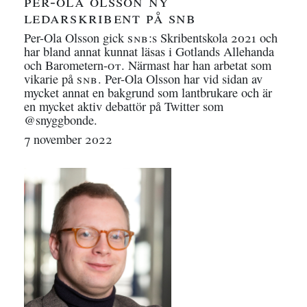
per-ola olsson ny
ledarskribent på
snb
Per-Ola Olsson gick
snb
:s Skribentskola 2021 och
har bland annat kunnat läsas i Gotlands Allehanda
och Barometern-
ot
. Närmast har han arbetat som
vikarie på
snb
. Per-Ola Olsson har vid sidan av
mycket annat en bakgrund som lantbrukare och är
en mycket aktiv debattör på Twitter som
@snyggbonde.
7 november 2022