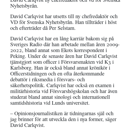
Nyhetsbyrån.
David Carlqvist har utsetts till ny chefredaktör och
VD för Svenska Nyhetsbyrån. Han tillträder i höst
och efterträder då Per Selstam.
David Carlqvist har en lång karriär bakom sig på
Sveriges Radio där han arbetade mellan åren 2009-
2022, bland annat som Ekots korrespondent i
Peking. Under de senaste åren har David Carlqvist
tjänstgjort som officer i Försvarsmakten vid K3 i
Karlsborg. Han är också bland annat krönikör i
Officerstidningen och en ofta återkommande
debattör i riksmedia i försvars- och
säkerhetspolitik. Carlqvist har också en examen i
militärhistoria vid Försvarshögskolan och har även
studerat bland annat sinologi och internationell
samtidshistoria vid Lunds universitet.
– Opinionsjournalistiken är tidningarnas själ och
jag brinner för att utveckla den i nya former, säger
David Carlqvist.