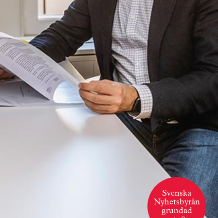
Svenska
Nyhetsbyrån
grundad