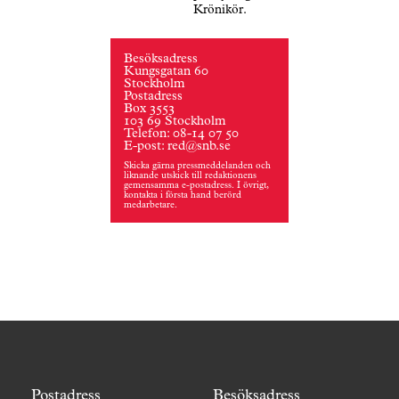
Krönikör.
Besöksadress
Kungsgatan 60
Stockholm
Postadress
Box 3553
103 69 Stockholm
Telefon: 08-14 07 50
E-post: red@snb.se
Skicka gärna pressmeddelanden och
liknande utskick till redaktionens
gemensamma e-postadress. I övrigt,
kontakta i första hand berörd
medarbetare.
Postadress
Besöksadress