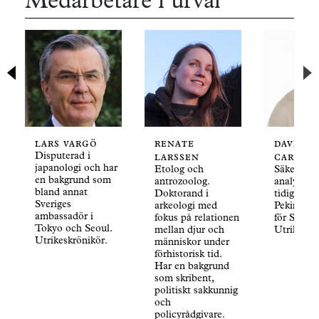
Medarbetare i urval
lars vargö
renate
david
Disputerad i
larssen
carlqvi
japanologi och har
Etolog och
Säkerhetsp
en bakgrund som
antrozoolog.
analytiker
bland annat
Doktorand i
tidigare
Sveriges
arkeologi med
Pekingkor
ambassadör i
fokus på relationen
för Sverig
Tokyo och Seoul.
mellan djur och
Utrikeskr
Utrikeskrönikör.
människor under
förhistorisk tid.
Har en bakgrund
som skribent,
politiskt sakkunnig
och
policyrådgivare.