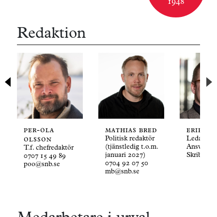
1948
Redaktion
per-ola
mathias bred
erik th
olsson
Politisk redaktör
Ledarskri
(tjänstledig t.o.m.
Ansvarig f
T.f. chefredaktör
januari 2027)
Skribents
0707 15 49 89
0704 92 07 50
poo@snb.se
mb@snb.se