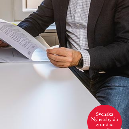
Svenska
Nyhetsbyrån
grundad